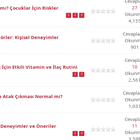
Cevapl
27
 mı? Çocuklar İçin Riskler
Okunm
1
2
3
4,15
Cevapla
örler: Kişisel Deneyimler
Okunm
901
Cevapl
10
çin Etkili Vitamin ve İlaç Rutini
Okunm
1
2
2,56
Cevapla
e Atak Çıkması Normal mi?
Okunm
1,03
Cevapl
11
 Deneyimler ve Öneriler
Okunm
1
2
3,59