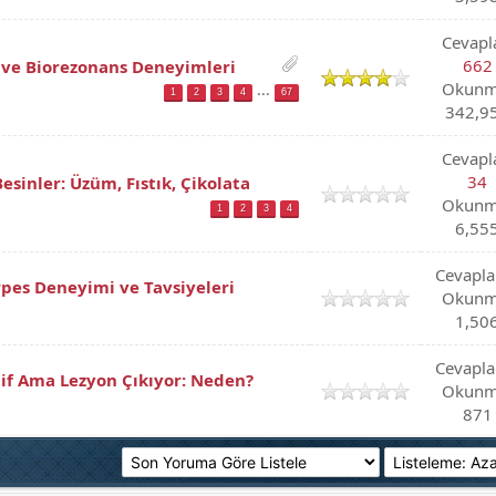
Cevapl
662
n ve Biorezonans Deneyimleri
Okunm
...
1
2
3
4
67
342,9
Cevapl
34
esinler: Üzüm, Fıstık, Çikolata
Okunm
1
2
3
4
6,55
Cevapla
pes Deneyimi ve Tavsiyeleri
Okunm
1,50
Cevapla
if Ama Lezyon Çıkıyor: Neden?
Okunm
871