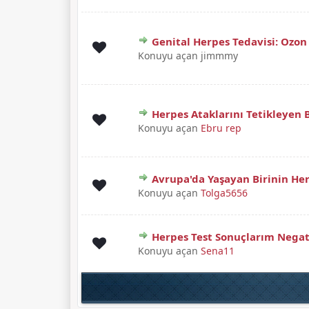
Genital Herpes Tedavisi: Ozo
Derecelendirme: 4.25/5 - 12 oy
1
2
3
4
5
Konuyu açan jimmmy
Herpes Ataklarını Tetikleyen B
Derecelendirme: 0/5 - 0 oy
1
2
3
4
5
Konuyu açan
Ebru rep
Avrupa'da Yaşayan Birinin Her
Derecelendirme: 0/5 - 0 oy
1
2
3
4
5
Konuyu açan
Tolga5656
Herpes Test Sonuçlarım Negat
Derecelendirme: 0/5 - 0 oy
1
2
3
4
5
Konuyu açan
Sena11