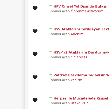
HPV Cinsel Yol Dışında Bulaşır
Derecelendirme: 0/5 - 0 oy
1
2
3
4
5
Konuyu açan
Öğrenmekistiyorum
HSV Ataklarını Tetikleyen Fakt
Derecelendirme: 0/5 - 0 oy
1
2
3
4
5
Konuyu açan
Anonim
HSV-1/2 Ataklarını Durdurmak İ
Derecelendirme: 0/5 - 0 oy
1
2
3
4
5
Konuyu açan
cipiaresss
Valtrex Baskılama Tedavisind
Derecelendirme: 0/5 - 0 oy
1
2
3
4
5
Konuyu açan
kadirm
Herpes ile Mücadelede Kişisel
Derecelendirme: 0/5 - 0 oy
1
2
3
4
5
Konuyu açan
uzakdurun