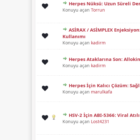
Herpes Nüksü: Uzun Süreli De
Derecelendirme: 0/5 - 0 oy
1
2
3
4
5
Konuyu açan
Torrun
ASİRAX / ASİMPLEX Enjeksiyon
Derecelendirme: 0/5 - 0 oy
1
2
3
4
5
Kullanımı
Konuyu açan
kadirm
Herpes Ataklarına Son: Allokin
Derecelendirme: 0/5 - 0 oy
1
2
3
4
5
Konuyu açan
kadirm
Herpes İçin Kalıcı Çözüm: Sağ
Derecelendirme: 0/5 - 0 oy
1
2
3
4
5
Konuyu açan
marulkafa
HSV-2 İçin ABI-5366: Viral At
Derecelendirme: 5/5 - 1 oy
1
2
3
4
5
Konuyu açan
Lost4231