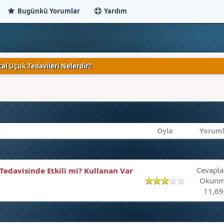
Bugünkü Yorumlar
Yardım
al Uçuk Tedavileri Nelerdir?
Oyla
Yoruml
Cevapla
edavisinde Etkili mi? Kullanan Var
Okunm
11,69