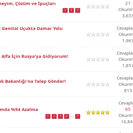
21
neyim, Çözüm ve İpuçları
Okunm
1
2
3
3,63
Cevapla
: Genital Uçukta Damar Yolu
Okunm
1,96
Cevapla
 Alfa İçin Rusya'ya Gidiyorum!
Okunm
1,85
Cevapla
lık Bakanlığı'na Talep Gönder!
Okunm
813
Cevapl
65
ılımda %94 Azalma
Okunm
...
1
2
3
4
7
16,84