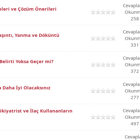
Cevapla
pleri ve Çözüm Önerileri
Okunm
258
Cevapla
Kaşıntı, Yanma ve Döküntü
Okunm
331
Cevapla
Belirti Yoksa Geçer mi?
Okunm
372
Cevapla
 Daha İyi Olacaksınız
Okunm
277
Cevapla
kiyatrist ve İlaç Kullananların
Okunm
497
Cevapl