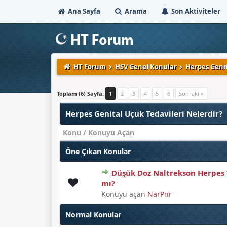
Ana Sayfa
Arama
Son Aktiviteler
HT Forum
HSV Genel Konular
Herpes Genit
Toplam (6) Sayfa:
1
2
3
4
5
6
Sonraki »
Herpes Genital Uçuk Tedavileri Nelerdir?
Konu
/
Konuyu Açan
Öne Çıkan Konular
Düşük Doz Naltrekson Herpes T
Derecelendirme: 3/5 - 1 oy
1
2
3
4
5
mı?
Konuyu açan
NarPnr
Normal Konular