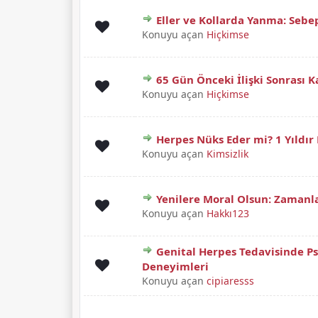
Eller ve Kollarda Yanma: Sebe
Derecelendirme: 0/5 - 0 oy
1
2
3
4
5
Konuyu açan
Hiçkimse
65 Gün Önceki İlişki Sonrası 
Derecelendirme: 0/5 - 0 oy
1
2
3
4
5
Konuyu açan
Hiçkimse
Herpes Nüks Eder mi? 1 Yıldır 
Derecelendirme: 0/5 - 0 oy
1
2
3
4
5
Konuyu açan
Kimsizlik
Yenilere Moral Olsun: Zamanla
Derecelendirme: 0/5 - 0 oy
1
2
3
4
5
Konuyu açan
Hakkı123
Genital Herpes Tedavisinde Psi
Derecelendirme: 0/5 - 0 oy
1
2
3
4
5
Deneyimleri
Konuyu açan
cipiaresss