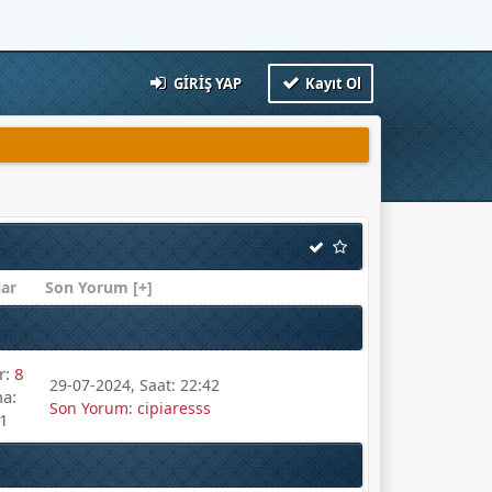
GIRIŞ YAP
Kayıt Ol
ar
Son Yorum
[
+
]
r:
8
29-07-2024, Saat: 22:42
a:
Son Yorum
:
cipiaresss
1