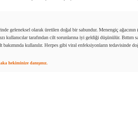
de geleneksel olarak üretilen doğal bir sabundur. Menengiç ağacının (P
bazı kullanıcılar tarafından cilt sorunlarına iyi geldiği düşünülür. Bıtt
 bakımında kullanılır. Herpes gibi viral enfeksiyonların tedavisinde doğa
tlaka hekiminize danışınız.