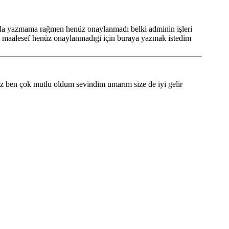
 da yazmama rağmen henüz onaylanmadı belki adminin işleri
 ama maalesef henüz onaylanmadıgi için buraya yazmak istedim
niz ben çok mutlu oldum sevindim umarım size de iyi gelir