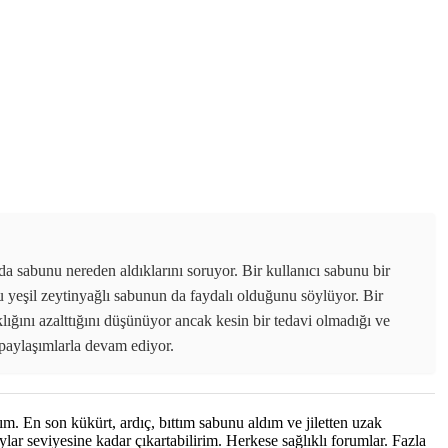
 da sabunu nereden aldıklarını soruyor. Bir kullanıcı sabunu bir
uru yeşil zeytinyağlı sabunun da faydalı olduğunu söylüyor. Bir
klığını azalttığını düşünüyor ancak kesin bir tedavi olmadığı ve
 paylaşımlarla devam ediyor.
ım. En son kükürt, ardıç, bıttım sabunu aldım ve jiletten uzak
lar seviyesine kadar çıkartabilirim. Herkese sağlıklı forumlar. Fazla