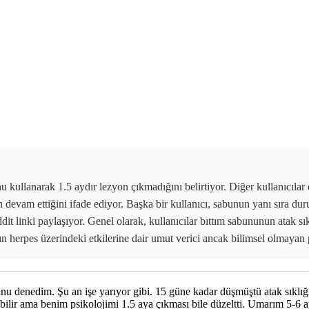
nu kullanarak 1.5 aydır lezyon çıkmadığını belirtiyor. Diğer kullanıcılar
rın devam ettiğini ifade ediyor. Başka bir kullanıcı, sabunun yanı sıra d
dit linki paylaşıyor. Genel olarak, kullanıcılar bıttım sabununun atak sı
n herpes üzerindeki etkilerine dair umut verici ancak bilimsel olmayan
bunu denedim. Şu an işe yarıyor gibi. 15 güne kadar düşmüştü atak sıklığ
bilir ama benim psikolojimi 1.5 aya çıkması bile düzeltti. Umarım 5-6 ay