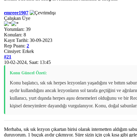
emreee1907
Çalışkan Üye
Yorumları: 39
Konuları: 8
Kayıt Tarihi: 30-09-2023
Rep Puanı:
2
Cinsiyet: Erkek
#21
10-02-2024, Saat: 13:45
Konu Güncel Özeti:
Konu başlatıcı, sık sık herpes lezyonları yaşadığını ve bıttım sabu
aydır kullandığını ancak lezyonların sol tarafa geçtiğini ve ağrıla
kullanıcı, yurt dışında herpes aşısı denemeleri olduğunu ve bir Red
kişisel deneyimlere dayandığı vurgulanıyor. Konu, doğal sabunları
Merhaba, sık sık lezyon çıkartan birisi olarak internetten aldığım sa
duruyorum. 1 buçuk aydır çıkmıyor. Süre sizin için çok kısa gibi gele