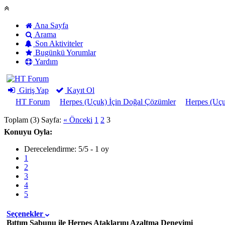
Ana Sayfa
Arama
Son Aktiviteler
Bugünkü Yorumlar
Yardım
Giriş Yap
Kayıt Ol
HT Forum
Herpes (Uçuk) İçin Doğal Çözümler
Herpes (Uçu
Toplam (3) Sayfa:
« Önceki
1
2
3
Konuyu Oyla:
Derecelendirme: 5/5 - 1 oy
1
2
3
4
5
Seçenekler
Bıttım Sabunu ile Herpes Ataklarını Azaltma Deneyimi