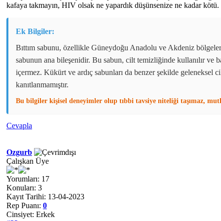
kafaya takmayın, HIV olsak ne yapardık düşünsenize ne kadar kötü.
Ek Bilgiler:
Bıttım sabunu, özellikle Güneydoğu Anadolu ve Akdeniz bölgelerin
sabunun ana bileşenidir. Bu sabun, cilt temizliğinde kullanılır ve 
içermez. Kükürt ve ardıç sabunları da benzer şekilde geleneksel cilt
kanıtlanmamıştır.
Bu bilgiler kişisel deneyimler olup tıbbi tavsiye niteliği taşımaz, mu
Cevapla
Ozgurb
Çalışkan Üye
Yorumları: 17
Konuları: 3
Kayıt Tarihi: 13-04-2023
Rep Puanı:
0
Cinsiyet: Erkek