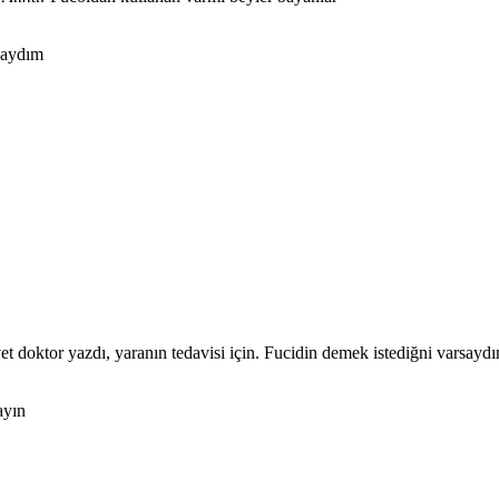
rsaydım
et doktor yazdı, yaranın tedavisi için. Fucidin demek istediğni varsayd
ayın