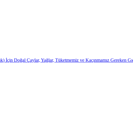
k) İçin Doğal Çaylar, Yağlar, Tüketmemiz ve Kaçınmamız Gereken Gı