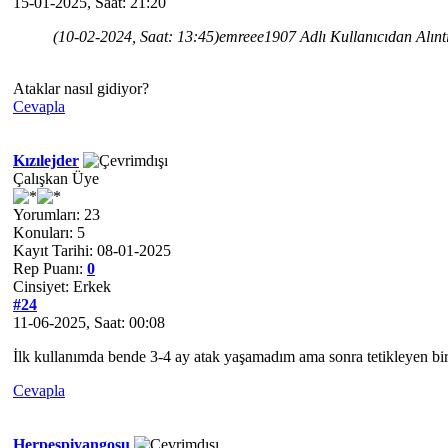
15-01-2025, Saat: 21:20
(10-02-2024, Saat: 13:45)
emreee1907 Adlı Kullanıcıdan Alınt
Ataklar nasıl gidiyor?
Cevapla
Kızılejder
Çalışkan Üye
Yorumları: 23
Konuları: 5
Kayıt Tarihi: 08-01-2025
Rep Puanı:
0
Cinsiyet: Erkek
#24
11-06-2025, Saat: 00:08
İlk kullanımda bende 3-4 ay atak yaşamadım ama sonra tetikleyen bir
Cevapla
Herpespiyangosu