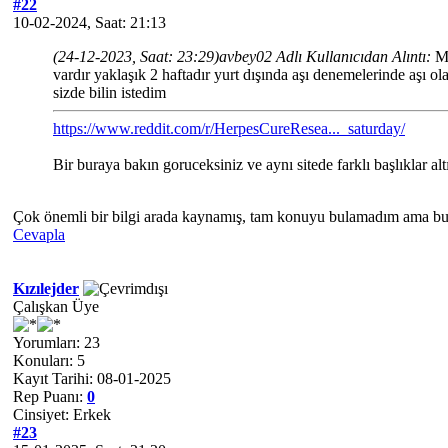
#22
10-02-2024, Saat: 21:13
(24-12-2023, Saat: 23:29)
avbey02 Adlı Kullanıcıdan Alıntı:
M
vardır yaklaşık 2 haftadır yurt dışında aşı denemelerinde aşı 
sizde bilin istedim
https://www.reddit.com/r/HerpesCureResea..._saturday/
Bir buraya bakın goruceksiniz ve aynı sitede farklı başlıklar 
Çok önemli bir bilgi arada kaynamış, tam konuyu bulamadım ama bula
Cevapla
Kızılejder
Çalışkan Üye
Yorumları: 23
Konuları: 5
Kayıt Tarihi: 08-01-2025
Rep Puanı:
0
Cinsiyet: Erkek
#23